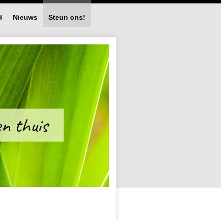
H
Nieuws
Steun ons!