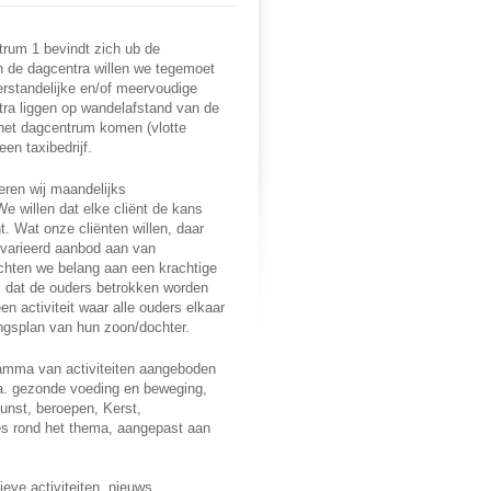
rum 1 bevindt zich ub de
In de dagcentra willen we tegemoet
standelijke en/of meervoudige
ra liggen op wandelafstand van de
 het dagcentrum komen (vlotte
en taxibedrijf.
eren wij maandelijks
 willen dat elke cliënt de kans
t. Wat onze cliënten willen, daar
evarieerd aanbod aan van
echten we belang aan een krachtige
jk dat de ouders betrokken worden
n activiteit waar alle ouders elkaar
ngsplan van hun zoon/dochter.
amma van activiteiten aangeboden
.a. gezonde voeding en beweging,
 kunst, beroepen, Kerst,
es rond het thema, aangepast aan
eve activiteiten, nieuws,